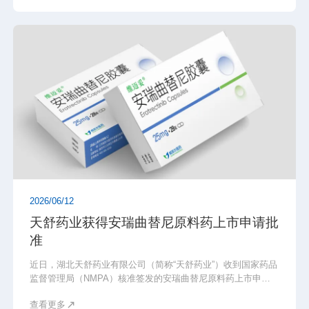
级医药中间体产品矩阵精彩亮相，面向海内外药企展示全产业
链综合解决方案。
2026/06/12
天舒药业获得安瑞曲替尼原料药上市申请批
准
近日，湖北天舒药业有限公司（简称“天舒药业”）收到国家药品
监督管理局（NMPA）核准签发的安瑞曲替尼原料药上市申请
批准通知书，标志着天舒药业正式具备该款抗肿瘤新药的原料
查看更多
药商业化生产与市场供应资质，进一步完善公司高端原料药产