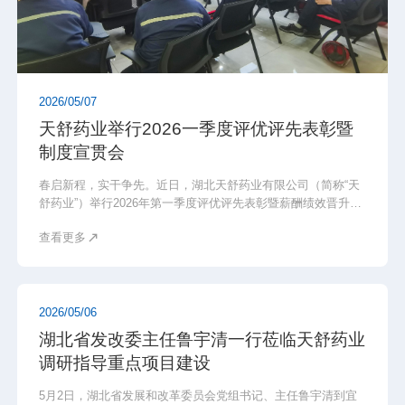
2026/05/07
天舒药业举行2026一季度评优评先表彰暨
制度宣贯会
春启新程，实干争先。近日，湖北天舒药业有限公司（简称“天
舒药业”）举行2026年第一季度评优评先表彰暨薪酬绩效晋升制
度宣贯大会，表彰先进、树立标杆，明确发展方向、凝聚奋进
查看更多
力量。
2026/05/06
湖北省发改委主任鲁宇清一行莅临天舒药业
调研指导重点项目建设
5月2日，湖北省发展和改革委员会党组书记、主任鲁宇清到宜