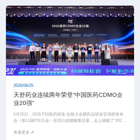
2026/06/25
天舒药业连续两年荣登“中国医药CDMO企
业20强”
6月25日，2026 PDI医药研发·创新大会暨药品研发百强榜发布
会（第11届PDI大会）在四川成都隆重启幕，会上揭晓了“2026
中国药品研发实力排行榜系列榜单”。湖北天舒药业有限公司
查看更多
（简称“天舒药业”）凭借持续攀升的综合实力，再度荣登“中国
医药CDMO企业20强”榜单，排名稳步提升。