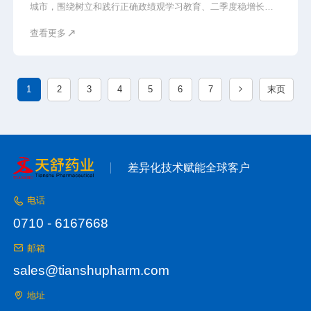
城市，围绕树立和践行正确政绩观学习教育、二季度稳增长、
扩大有效投资、服务业提质增效及高质量项目建设等工作开展
查看更多
专题调研。襄阳市委常委、常务副市长孟艳清和宜城市委书记
武义泉参加调研。
1
2
3
4
5
6
7
末页
差异化技术赋能全球客户
电话
0710 - 6167668
邮箱
sales@tianshupharm.com
地址