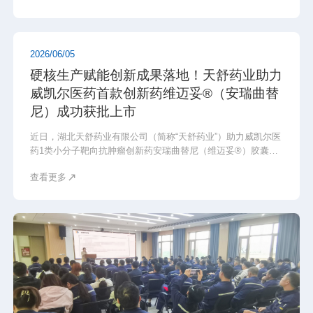
品矩阵，助力国产创新药产业链自主可控发展。
2026/06/05
硬核生产赋能创新成果落地！天舒药业助力
威凯尔医药首款创新药维迈妥®（安瑞曲替
尼）成功获批上市
近日，湖北天舒药业有限公司（简称“天舒药业”）助力威凯尔医
药1类小分子靶向抗肿瘤创新药安瑞曲替尼（维迈妥®）胶囊正
式获得国家药品监督管理局（NMPA）批准上市。天舒药业凭
查看更多
借过硬的生产实力与专业的质量体系，全程承担安瑞曲替尼原
料药核心生产与合规申报工作，为该药商业化落地提供坚实的
产业链支撑。