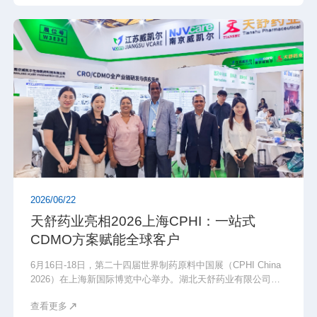
2026/06/22
天舒药业亮相2026上海CPHI：一站式
CDMO方案赋能全球客户
6月16日-18日，第二十四届世界制药原料中国展（CPHI China
2026）在上海新国际博览中心举办。湖北天舒药业有限公司
（简称“天舒药业”）联合母公司南京威凯尔生物医药科技有限公
查看更多
司（简称“南京威凯尔”）携创新药CDMO服务、高端原料药及高