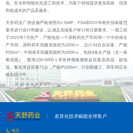
色、安全和智能化先进工程技术，为客户持续提供更加高效、优质
和低成本的产品及服务。
天舒药业厂房设施严格按照EU GMP、FDA和ICH等相关指南规范
要求进行设计和建设，以满足高端客户审计和注册要求。一期工程
于2023年7月投产，产能包括一个原料药生产车间和一个中间体生
产车间，原料药车间建筑面积为2000㎡，总计34台反应釜、产能
约55m³；中间体车间建筑面积为3000㎡，包括9条生产线（含一条
氢化线），配有100-5000 L等各种规格搪瓷反应釜及高温、超低
温、氢化等反应釜71台，产能约200m³。计划新建三、四车间正在
规划设计中。
差异化技术赋能全球客户
电话