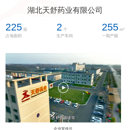
湖北天舒药业有限公司
225
2
255
亩
个
m³
占地面积
生产车间
一期产能
企业宣传片