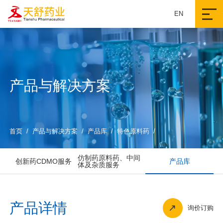
EN
产品与解决方案
首页
/
产品与解决方案
/
产品库
/
特色原料药
/
仿制药原料药、中间
创新药CDMO服务
产品库
体及杂质服务
产品详情
询价订购